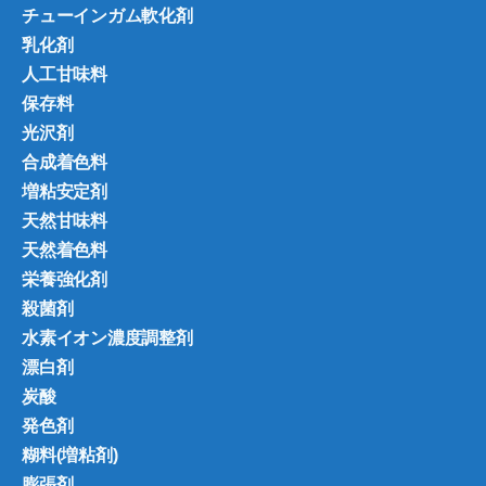
チューインガム軟化剤
乳化剤
人工甘味料
保存料
光沢剤
合成着色料
増粘安定剤
天然甘味料
天然着色料
栄養強化剤
殺菌剤
水素イオン濃度調整剤
漂白剤
炭酸
発色剤
糊料(増粘剤)
膨張剤