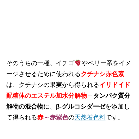
そのうちの一種、イチゴ
やベリー系をイメ
ージさせるために使われる
クチナシ赤色素
は、クチナシの果実から得られる
イリドイド
配糖体のエステル加水分解物
＋
タンパク質分
解物の混合物
に、
β-グルコシダーゼ
を添加し
て得られる
赤
～
赤紫色
の
天然着色料
です。