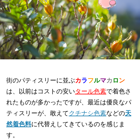
街のパティスリーに並ぶ
カ
ラ
フ
ル
マ
カ
ロ
ン
は、以前はコストの安い
タール色素
で着色さ
れたものが多かったですが、最近は優良なパ
ティスリーが、敢えて
クチナシ色素
などの
天
然着色料
に代替えしてきているのを感じま
す。