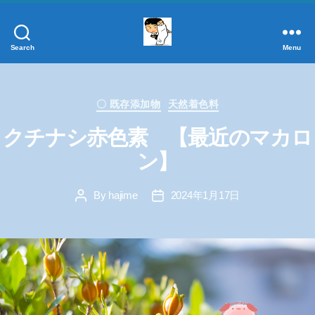
Search
Menu
添
加
物
Categories
事
〇 既存添加物
天然着色料
典
クチナシ赤色素 【最近のマカロ
正
し
ン】
く
学
By
hajime
2024年1月17日
Post
Post
ぼ
author
date
う！
添
加
物