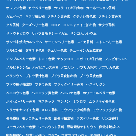
オレンジ色素
カウベリー色素
カワラヨモギ抽出物
カーネーション香料
ガムベース
キラヤ抽出物
クチナシ赤色素
クチナシ青色素
クチナシ黄色素
クリ香料
グーズベリー色素
ココア
コンニャクイモ抽出物
サクラ香料
サトウキビロウ
サバクヨモギシードガム
サンゴカルシウム
サンゴ未焼成カルシウム
サーモンベリー色素
スイカ香料
ストロベリー色素
ソルビン酸
タマネギ色素
チェリー色素
チューインガム軟化剤
チンブルベリー色素
トマト色素
ナタデココ
ニガヨモギ抽出物
ノルビキシンK
ノルビキシンNa
ハイビスカス色素
バニリン
パプリカ粉末
パプリカ色素
パラジウム
ブドウ果汁色素
ブドウ果皮抽出物
ブドウ果皮色素
ブドウ種子抽出物
ブドウ色素
ブラックベリー色素
ヘスペリジン
ベニコウジ色素
ベニコウジ黄色素
ベニバナ色素
ホワートルベリー色素
ボイセンベリー色素
マスチック
マンナン
ミツロウ
ムラサキイモ色素
ムラサキヤマイモ色素
メロン香料
モウソウチク乾留物
モウソウチク抽出物
モモ樹脂
モレロチェリー色素
ヨモギ抽出物
ラズベリー色素
リンゴ香料
ローガンベリー色素
ワームウッド香料
亜塩素酸ナトリウム
卵殻未焼成Ca
卵殻焼成Ca
卵黄レシチン
塩化Ca
塩化マグネシウム
未焼成カルシウム