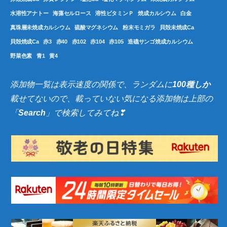
水溶性アナトー
海藻セルロース
溶性ビタミンＰ
焼成カルシウム
白金
真珠層未焼成カルシウム
硫酸マグネシウム
粉末モミガラ
貝殻未焼成Ca
貝殻焼成Ca
赤3
赤40
赤102
赤104
赤105
造礁サンゴ焼成カルシウム
野菜色素
青1
黄4
添加物一覧は表示速度の関係で、ランダムに
100種しか
載せてないので、載っていない気になる添加物は上部の
「
Search
」で検索してみてね❣