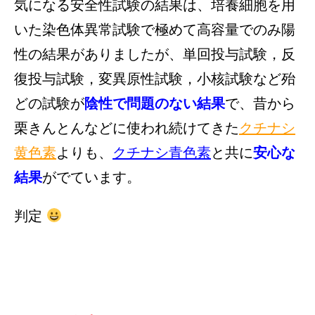
気になる安全性試験の結果は、培養細胞を用
いた染色体異常試験で極めて高容量でのみ陽
性の結果がありましたが、
単回投与試験，
反
復投与試験，
変異原性試験，小核試験など殆
どの試験が
陰性で問題のない結果
で、
昔から
栗きんとんなどに使われ続けてきた
クチナシ
黄色素
よりも、
クチナシ青色素
と共に
安心な
結果
がでています。
判定