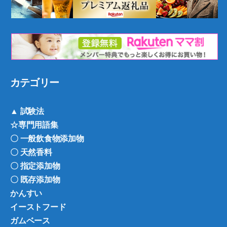
カテゴリー
▲ 試験法
☆専門用語集
〇 一般飲食物添加物
〇 天然香料
〇 指定添加物
〇 既存添加物
かんすい
イーストフード
ガムベース