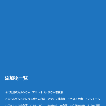
添加物一覧
うに殻焼成カルシウム
アウレオバシジウム培養液
アスペルギルステレウス糖たん白質
アマチャ抽出物
イカスミ色素
イノシトール
ウグイスカグラ色素
ウルシロウ
エルダーベリー色素
オクラ抽出物
オリーブ茶