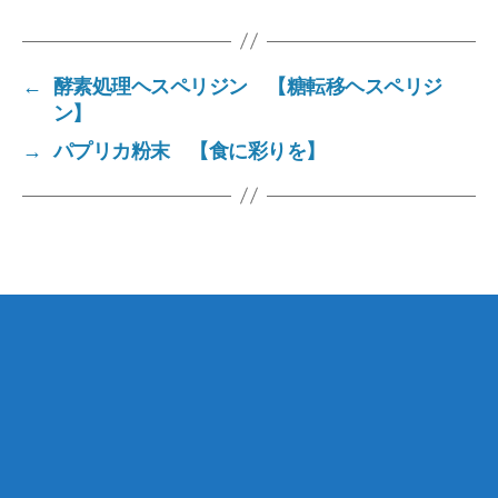
a
e
sk
a
g
n
y
d
e
g
s
←
酵素処理ヘスペリジン 【糖転移ヘスペリジ
er
ン】
→
パプリカ粉末 【食に彩りを】