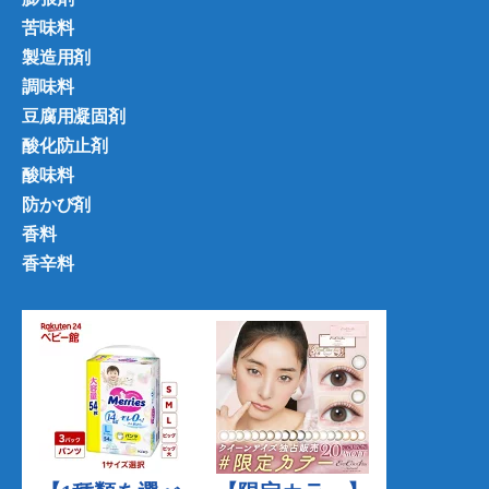
苦味料
製造用剤
調味料
豆腐用凝固剤
酸化防止剤
酸味料
防かび剤
香料
香辛料