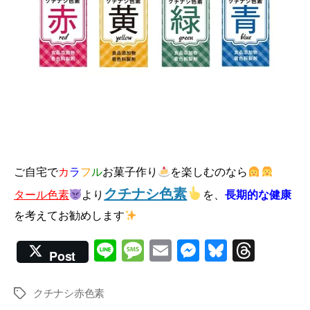
ご自宅で
カ
ラ
フ
ル
お菓子作り
を楽しむのなら
クチナシ色素
タール色素
より
を、
長期的な健康
を考えてお勧めします
Li
M
E
M
Bl
T
Post
n
e
m
e
u
hr
e
ss
ail
ss
e
e
クチナシ赤色素
Tags