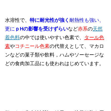
水溶性で、
特に耐光性が強く
耐熱性も強い、
更に
ｐHの影響を受けずらい
など
赤系
の
天然
着色料
の中では使いやすい色素で、
タール色
素
や
コチニール色素
の代替えとして、マカロ
ンなどの菓子類や飲料，ハムやソーセージな
どの食肉加工品にも使われはじめています。