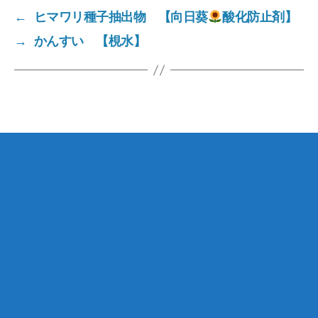
e
g
s
←
ヒマワリ種子抽出物 【向日葵
酸化防止剤】
er
→
かんすい 【梘水】