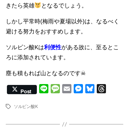
きたら英雄
となるでしょう。
しかし平常時(梅雨や夏場以外)は、なるべく
避ける努力をおすすめします。
ソルビン酸Kは
利便性
がある故に、至るとこ
ろに添加されています。
塵も積もれば山となるのです☠
Li
M
E
M
Bl
T
Post
n
e
m
e
u
hr
e
ss
ail
ss
e
e
ソルビン酸K
Tags
a
e
sk
a
g
n
y
d