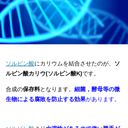
ソルビン酸
に
カリウムを結合させたのが、
ソ
ルビン酸カリウ(
ソルビン酸K)
です。
合成の
保存料
となります。
細菌，酵母等の微
生物による腐敗を防止する効果
があります。