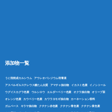
添加物一覧
うに殻焼成カルシウム
アウレオバシジウム培養液
アスペルギルステレウス糖たん白質
アマチャ抽出物
イカスミ色素
イノシトール
ウグイスカグラ色素
ウルシロウ
エルダーベリー色素
オクラ抽出物
オリーブ茶
オレンジ色素
カウベリー色素
カワラヨモギ抽出物
カーネーション香料
ガムベース
キラヤ抽出物
クチナシ赤色素
クチナシ青色素
クチナシ黄色素