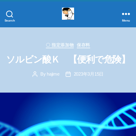
Search
Menu
添
加
物
Categories
事
〇 指定添加物
保存料
典
ソルビン酸Ｋ 【便利で危険】
正
し
By
hajime
2023年3月15日
く
Post
Post
author
date
学
ぼ
う！
添
加
物