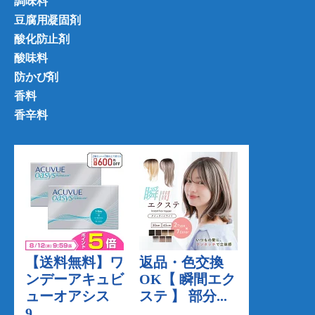
調味料
豆腐用凝固剤
酸化防止剤
酸味料
防かび剤
香料
香辛料