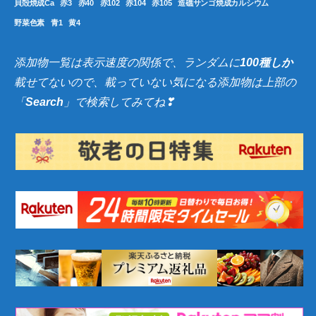
貝殻焼成Ca
赤3
赤40
赤102
赤104
赤105
造礁サンゴ焼成カルシウム
野菜色素
青1
黄4
添加物一覧は表示速度の関係で、ランダムに
100種しか
載せてないので、載っていない気になる添加物は上部の
「
Search
」で検索してみてね❣