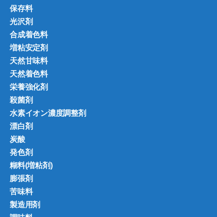
保存料
光沢剤
合成着色料
増粘安定剤
天然甘味料
天然着色料
栄養強化剤
殺菌剤
水素イオン濃度調整剤
漂白剤
炭酸
発色剤
糊料(増粘剤)
膨張剤
苦味料
製造用剤