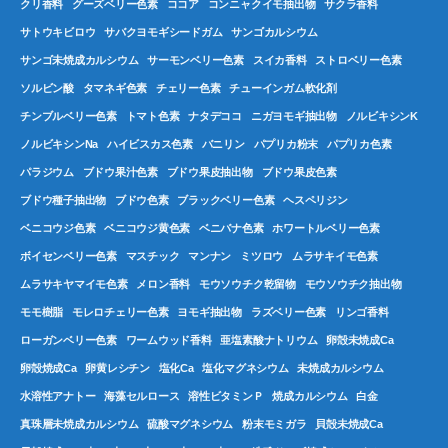
クリ香料
グーズベリー色素
ココア
コンニャクイモ抽出物
サクラ香料
サトウキビロウ
サバクヨモギシードガム
サンゴカルシウム
サンゴ未焼成カルシウム
サーモンベリー色素
スイカ香料
ストロベリー色素
ソルビン酸
タマネギ色素
チェリー色素
チューインガム軟化剤
チンブルベリー色素
トマト色素
ナタデココ
ニガヨモギ抽出物
ノルビキシンK
ノルビキシンNa
ハイビスカス色素
バニリン
パプリカ粉末
パプリカ色素
パラジウム
ブドウ果汁色素
ブドウ果皮抽出物
ブドウ果皮色素
ブドウ種子抽出物
ブドウ色素
ブラックベリー色素
ヘスペリジン
ベニコウジ色素
ベニコウジ黄色素
ベニバナ色素
ホワートルベリー色素
ボイセンベリー色素
マスチック
マンナン
ミツロウ
ムラサキイモ色素
ムラサキヤマイモ色素
メロン香料
モウソウチク乾留物
モウソウチク抽出物
モモ樹脂
モレロチェリー色素
ヨモギ抽出物
ラズベリー色素
リンゴ香料
ローガンベリー色素
ワームウッド香料
亜塩素酸ナトリウム
卵殻未焼成Ca
卵殻焼成Ca
卵黄レシチン
塩化Ca
塩化マグネシウム
未焼成カルシウム
水溶性アナトー
海藻セルロース
溶性ビタミンＰ
焼成カルシウム
白金
真珠層未焼成カルシウム
硫酸マグネシウム
粉末モミガラ
貝殻未焼成Ca