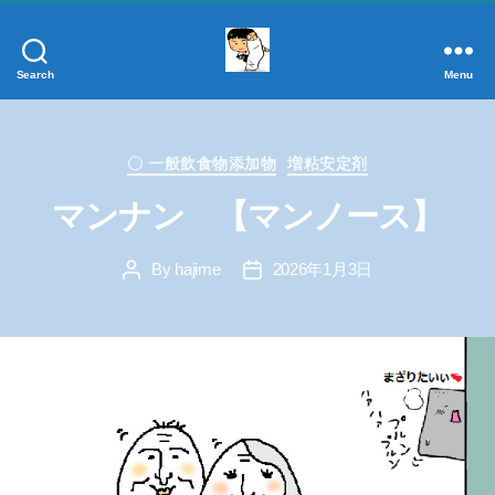
Search
Menu
添
加
物
Categories
事
〇 一般飲食物添加物
増粘安定剤
典
マンナン 【マンノース】
正
し
By
hajime
2026年1月3日
く
Post
Post
author
date
学
ぼ
う！
添
加
物