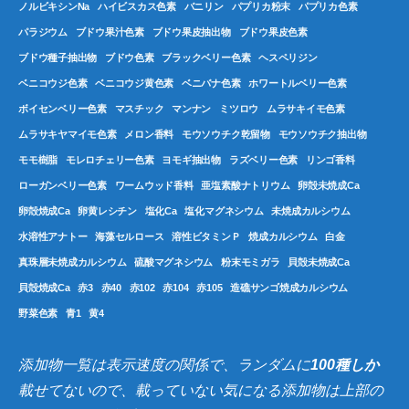
ノルビキシンNa
ハイビスカス色素
バニリン
パプリカ粉末
パプリカ色素
パラジウム
ブドウ果汁色素
ブドウ果皮抽出物
ブドウ果皮色素
ブドウ種子抽出物
ブドウ色素
ブラックベリー色素
ヘスペリジン
ベニコウジ色素
ベニコウジ黄色素
ベニバナ色素
ホワートルベリー色素
ボイセンベリー色素
マスチック
マンナン
ミツロウ
ムラサキイモ色素
ムラサキヤマイモ色素
メロン香料
モウソウチク乾留物
モウソウチク抽出物
モモ樹脂
モレロチェリー色素
ヨモギ抽出物
ラズベリー色素
リンゴ香料
ローガンベリー色素
ワームウッド香料
亜塩素酸ナトリウム
卵殻未焼成Ca
卵殻焼成Ca
卵黄レシチン
塩化Ca
塩化マグネシウム
未焼成カルシウム
水溶性アナトー
海藻セルロース
溶性ビタミンＰ
焼成カルシウム
白金
真珠層未焼成カルシウム
硫酸マグネシウム
粉末モミガラ
貝殻未焼成Ca
貝殻焼成Ca
赤3
赤40
赤102
赤104
赤105
造礁サンゴ焼成カルシウム
野菜色素
青1
黄4
添加物一覧は表示速度の関係で、ランダムに
100種しか
載せてないので、載っていない気になる添加物は上部の