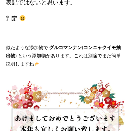
表記ではないと思います
。
判定
似たような添加物で
グルコマンナン
(
コンニャクイモ抽
出物
) という添加物があります。これは別途でまた簡単
説明しますね