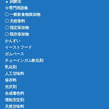
▲ 試験法
☆専門用語集
〇 一般飲食物添加物
〇 天然香料
〇 指定添加物
〇 既存添加物
かんすい
イーストフード
ガムベース
チューインガム軟化剤
乳化剤
人工甘味料
保存料
光沢剤
合成着色料
増粘安定剤
天然甘味料