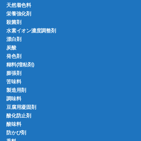
天然着色料
栄養強化剤
殺菌剤
水素イオン濃度調整剤
漂白剤
炭酸
発色剤
糊料(増粘剤)
膨張剤
苦味料
製造用剤
調味料
豆腐用凝固剤
酸化防止剤
酸味料
防かび剤