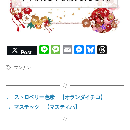
Li
M
E
M
Bl
T
Post
n
e
m
e
u
hr
e
ss
ail
ss
e
e
マンナン
Tags
a
e
sk
a
g
n
y
d
e
g
s
←
ストロベリー色素 【オランダイチゴ】
er
→
マスチック 【マスティハ】