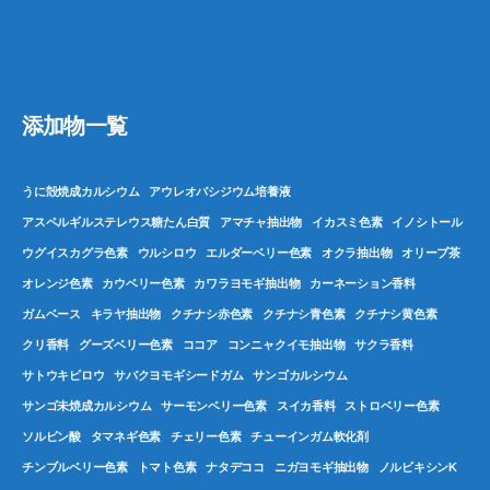
添加物一覧
うに殻焼成カルシウム
アウレオバシジウム培養液
アスペルギルステレウス糖たん白質
アマチャ抽出物
イカスミ色素
イノシトール
ウグイスカグラ色素
ウルシロウ
エルダーベリー色素
オクラ抽出物
オリーブ茶
オレンジ色素
カウベリー色素
カワラヨモギ抽出物
カーネーション香料
ガムベース
キラヤ抽出物
クチナシ赤色素
クチナシ青色素
クチナシ黄色素
クリ香料
グーズベリー色素
ココア
コンニャクイモ抽出物
サクラ香料
サトウキビロウ
サバクヨモギシードガム
サンゴカルシウム
サンゴ未焼成カルシウム
サーモンベリー色素
スイカ香料
ストロベリー色素
ソルビン酸
タマネギ色素
チェリー色素
チューインガム軟化剤
チンブルベリー色素
トマト色素
ナタデココ
ニガヨモギ抽出物
ノルビキシンK