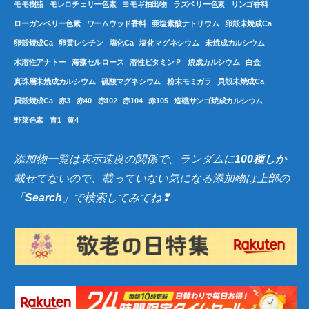
モモ樹脂
モレロチェリー色素
ヨモギ抽出物
ラズベリー色素
リンゴ香料
ローガンベリー色素
ワームウッド香料
亜塩素酸ナトリウム
卵殻未焼成Ca
卵殻焼成Ca
卵黄レシチン
塩化Ca
塩化マグネシウム
未焼成カルシウム
水溶性アナトー
海藻セルロース
溶性ビタミンＰ
焼成カルシウム
白金
真珠層未焼成カルシウム
硫酸マグネシウム
粉末モミガラ
貝殻未焼成Ca
貝殻焼成Ca
赤3
赤40
赤102
赤104
赤105
造礁サンゴ焼成カルシウム
野菜色素
青1
黄4
添加物一覧は表示速度の関係で、ランダムに
100種しか
載せてないので、載っていない気になる添加物は上部の
「
Search
」で検索してみてね❣