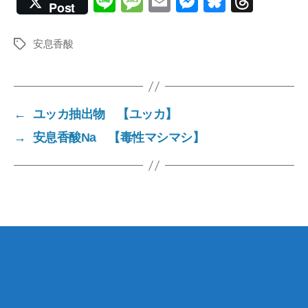
Li
M
E
M
Bl
T
Post
n
e
m
e
u
hr
e
ss
ail
ss
e
e
安息香酸
Tags
a
e
sk
a
g
n
y
d
e
g
s
←
ユッカ抽出物 【ユッカ】
er
→
安息香酸Na 【毒性マシマシ】