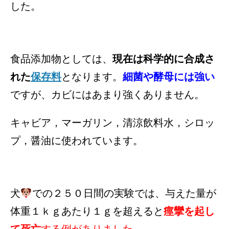
した。
食品添加物としては、
現在は科学的に合成さ
れた
保存料
となります。
細菌や酵母には強い
ですが、カビにはあまり強くありません。
キャビア，マーガリン，清涼飲料水，シロッ
プ，醤油に使われています。
犬
での２５０日間の実験では、与えた量が
体重１ｋｇあたり１ｇを超えると
痙攣を起し