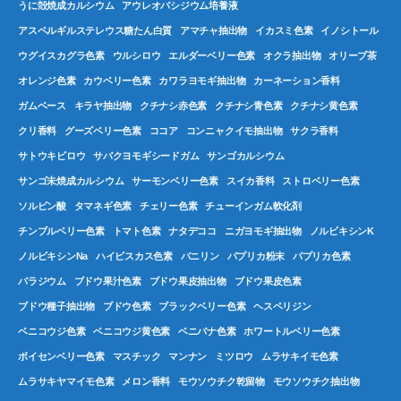
うに殻焼成カルシウム
アウレオバシジウム培養液
アスペルギルステレウス糖たん白質
アマチャ抽出物
イカスミ色素
イノシトール
ウグイスカグラ色素
ウルシロウ
エルダーベリー色素
オクラ抽出物
オリーブ茶
オレンジ色素
カウベリー色素
カワラヨモギ抽出物
カーネーション香料
ガムベース
キラヤ抽出物
クチナシ赤色素
クチナシ青色素
クチナシ黄色素
クリ香料
グーズベリー色素
ココア
コンニャクイモ抽出物
サクラ香料
サトウキビロウ
サバクヨモギシードガム
サンゴカルシウム
サンゴ未焼成カルシウム
サーモンベリー色素
スイカ香料
ストロベリー色素
ソルビン酸
タマネギ色素
チェリー色素
チューインガム軟化剤
チンブルベリー色素
トマト色素
ナタデココ
ニガヨモギ抽出物
ノルビキシンK
ノルビキシンNa
ハイビスカス色素
バニリン
パプリカ粉末
パプリカ色素
パラジウム
ブドウ果汁色素
ブドウ果皮抽出物
ブドウ果皮色素
ブドウ種子抽出物
ブドウ色素
ブラックベリー色素
ヘスペリジン
ベニコウジ色素
ベニコウジ黄色素
ベニバナ色素
ホワートルベリー色素
ボイセンベリー色素
マスチック
マンナン
ミツロウ
ムラサキイモ色素
ムラサキヤマイモ色素
メロン香料
モウソウチク乾留物
モウソウチク抽出物