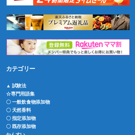
カテゴリー
▲ 試験法
☆専門用語集
〇 一般飲食物添加物
〇 天然香料
〇 指定添加物
〇 既存添加物
かんすい