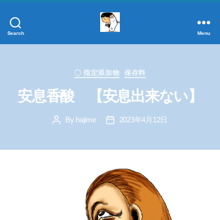
Search
Menu
添
加
物
Categories
事
〇 指定添加物
保存料
典
安息香酸 【安息出来ない】
正
し
By
hajime
2023年4月12日
く
Post
Post
author
date
学
ぼ
う！
添
加
物