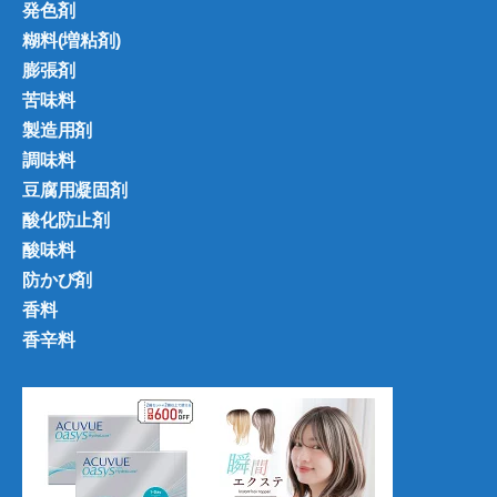
発色剤
糊料(増粘剤)
膨張剤
苦味料
製造用剤
調味料
豆腐用凝固剤
酸化防止剤
酸味料
防かび剤
香料
香辛料