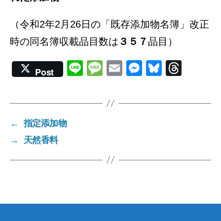
（令和2年2月26日の「既存添加物名簿」改正
時の同名簿収載品目数は
３５７
品目）
Li
M
E
M
Bl
T
Post
n
e
m
e
u
hr
e
ss
ail
ss
e
e
a
e
sk
a
←
指定添加物
g
n
y
d
→
天然香料
e
g
s
er