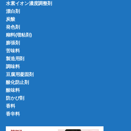
水素イオン濃度調整剤
漂白剤
炭酸
発色剤
糊料(増粘剤)
膨張剤
苦味料
製造用剤
調味料
豆腐用凝固剤
酸化防止剤
酸味料
防かび剤
香料
香辛料