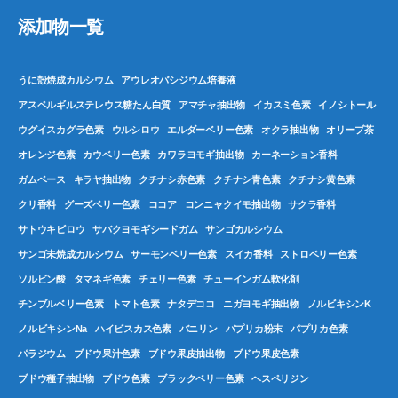
添加物一覧
うに殻焼成カルシウム
アウレオバシジウム培養液
アスペルギルステレウス糖たん白質
アマチャ抽出物
イカスミ色素
イノシトール
ウグイスカグラ色素
ウルシロウ
エルダーベリー色素
オクラ抽出物
オリーブ茶
オレンジ色素
カウベリー色素
カワラヨモギ抽出物
カーネーション香料
ガムベース
キラヤ抽出物
クチナシ赤色素
クチナシ青色素
クチナシ黄色素
クリ香料
グーズベリー色素
ココア
コンニャクイモ抽出物
サクラ香料
サトウキビロウ
サバクヨモギシードガム
サンゴカルシウム
サンゴ未焼成カルシウム
サーモンベリー色素
スイカ香料
ストロベリー色素
ソルビン酸
タマネギ色素
チェリー色素
チューインガム軟化剤
チンブルベリー色素
トマト色素
ナタデココ
ニガヨモギ抽出物
ノルビキシンK
ノルビキシンNa
ハイビスカス色素
バニリン
パプリカ粉末
パプリカ色素
パラジウム
ブドウ果汁色素
ブドウ果皮抽出物
ブドウ果皮色素
ブドウ種子抽出物
ブドウ色素
ブラックベリー色素
ヘスペリジン