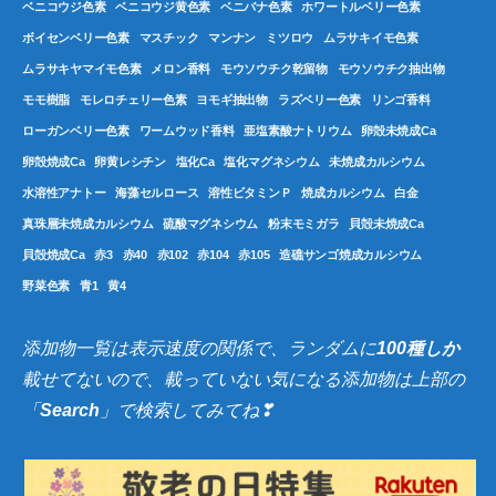
ベニコウジ色素
ベニコウジ黄色素
ベニバナ色素
ホワートルベリー色素
ボイセンベリー色素
マスチック
マンナン
ミツロウ
ムラサキイモ色素
ムラサキヤマイモ色素
メロン香料
モウソウチク乾留物
モウソウチク抽出物
モモ樹脂
モレロチェリー色素
ヨモギ抽出物
ラズベリー色素
リンゴ香料
ローガンベリー色素
ワームウッド香料
亜塩素酸ナトリウム
卵殻未焼成Ca
卵殻焼成Ca
卵黄レシチン
塩化Ca
塩化マグネシウム
未焼成カルシウム
水溶性アナトー
海藻セルロース
溶性ビタミンＰ
焼成カルシウム
白金
真珠層未焼成カルシウム
硫酸マグネシウム
粉末モミガラ
貝殻未焼成Ca
貝殻焼成Ca
赤3
赤40
赤102
赤104
赤105
造礁サンゴ焼成カルシウム
野菜色素
青1
黄4
添加物一覧は表示速度の関係で、ランダムに
100種しか
載せてないので、載っていない気になる添加物は上部の
「
Search
」で検索してみてね❣