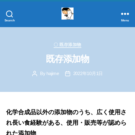
Search
Menu
添
加
物
Categories
事
〇 既存添加物
典
既存添加物
正
し
By
hajime
2022年10月1日
く
Post
Post
author
date
学
ぼ
う！
添
加
化学合成品以外の添加物のうち、広く使用さ
物
れ長い食経験がある、
使用・販売等が認めら
れた添加物