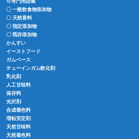
☆専門用語集
〇 一般飲食物添加物
〇 天然香料
〇 指定添加物
〇 既存添加物
かんすい
イーストフード
ガムベース
チューインガム軟化剤
乳化剤
人工甘味料
保存料
光沢剤
合成着色料
増粘安定剤
天然甘味料
天然着色料