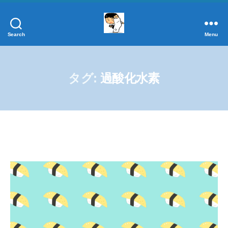
Search
Menu
添
加
物
事
タグ:
過酸化水素
典
正
し
く
学
ぼ
う！
添
加
物