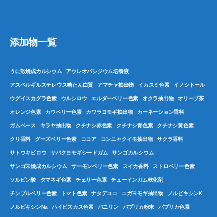
添加物一覧
うに殻焼成カルシウム
アウレオバシジウム培養液
アスペルギルステレウス糖たん白質
アマチャ抽出物
イカスミ色素
イノシトール
ウグイスカグラ色素
ウルシロウ
エルダーベリー色素
オクラ抽出物
オリーブ茶
オレンジ色素
カウベリー色素
カワラヨモギ抽出物
カーネーション香料
ガムベース
キラヤ抽出物
クチナシ赤色素
クチナシ青色素
クチナシ黄色素
クリ香料
グーズベリー色素
ココア
コンニャクイモ抽出物
サクラ香料
サトウキビロウ
サバクヨモギシードガム
サンゴカルシウム
サンゴ未焼成カルシウム
サーモンベリー色素
スイカ香料
ストロベリー色素
ソルビン酸
タマネギ色素
チェリー色素
チューインガム軟化剤
チンブルベリー色素
トマト色素
ナタデココ
ニガヨモギ抽出物
ノルビキシンK
ノルビキシンNa
ハイビスカス色素
バニリン
パプリカ粉末
パプリカ色素