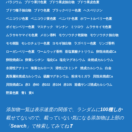
パラジウム
ブドウ果汁色素
ブドウ果皮抽出物
ブドウ果皮色素
ブドウ種子抽出物
ブドウ色素
ブラックベリー色素
ヘスペリジン
ベニコウジ色素
ベニコウジ黄色素
ベニバナ色素
ホワートルベリー色素
ボイセンベリー色素
マスチック
マンナン
ミツロウ
ムラサキイモ色素
ムラサキヤマイモ色素
メロン香料
モウソウチク乾留物
モウソウチク抽出物
モモ樹脂
モレロチェリー色素
ヨモギ抽出物
ラズベリー色素
リンゴ香料
ローガンベリー色素
ワームウッド香料
亜塩素酸ナトリウム
卵殻未焼成Ca
卵殻焼成Ca
卵黄レシチン
塩化Ca
塩化マグネシウム
未焼成カルシウム
水溶性アナトー
海藻セルロース
溶性ビタミンＰ
焼成カルシウム
白金
真珠層未焼成カルシウム
硫酸マグネシウム
粉末モミガラ
貝殻未焼成Ca
貝殻焼成Ca
赤3
赤40
赤102
赤104
赤105
造礁サンゴ焼成カルシウム
野菜色素
青1
黄4
添加物一覧は表示速度の関係で、ランダムに
100種しか
載せてないので、載っていない気になる添加物は上部の
「
Search
」で検索してみてね❣