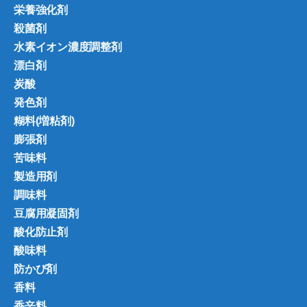
栄養強化剤
殺菌剤
水素イオン濃度調整剤
漂白剤
炭酸
発色剤
糊料(増粘剤)
膨張剤
苦味料
製造用剤
調味料
豆腐用凝固剤
酸化防止剤
酸味料
防かび剤
香料
香辛料