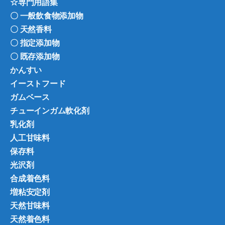
☆専門用語集
〇 一般飲食物添加物
〇 天然香料
〇 指定添加物
〇 既存添加物
かんすい
イーストフード
ガムベース
チューインガム軟化剤
乳化剤
人工甘味料
保存料
光沢剤
合成着色料
増粘安定剤
天然甘味料
天然着色料