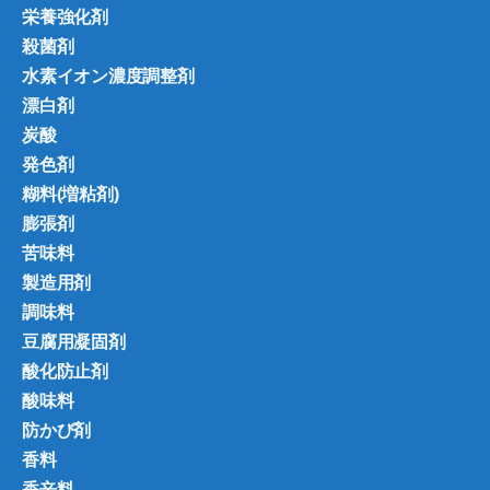
栄養強化剤
殺菌剤
水素イオン濃度調整剤
漂白剤
炭酸
発色剤
糊料(増粘剤)
膨張剤
苦味料
製造用剤
調味料
豆腐用凝固剤
酸化防止剤
酸味料
防かび剤
香料
香辛料