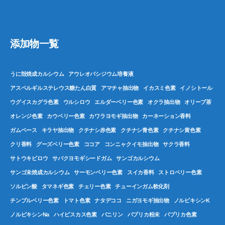
添加物一覧
うに殻焼成カルシウム
アウレオバシジウム培養液
アスペルギルステレウス糖たん白質
アマチャ抽出物
イカスミ色素
イノシトール
ウグイスカグラ色素
ウルシロウ
エルダーベリー色素
オクラ抽出物
オリーブ茶
オレンジ色素
カウベリー色素
カワラヨモギ抽出物
カーネーション香料
ガムベース
キラヤ抽出物
クチナシ赤色素
クチナシ青色素
クチナシ黄色素
クリ香料
グーズベリー色素
ココア
コンニャクイモ抽出物
サクラ香料
サトウキビロウ
サバクヨモギシードガム
サンゴカルシウム
サンゴ未焼成カルシウム
サーモンベリー色素
スイカ香料
ストロベリー色素
ソルビン酸
タマネギ色素
チェリー色素
チューインガム軟化剤
チンブルベリー色素
トマト色素
ナタデココ
ニガヨモギ抽出物
ノルビキシンK
ノルビキシンNa
ハイビスカス色素
バニリン
パプリカ粉末
パプリカ色素