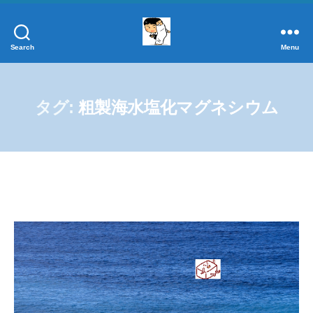
Search
Menu
添
加
物
事
タグ:
粗製海水塩化マグネシウム
典
正
し
く
学
ぼ
う！
添
加
物