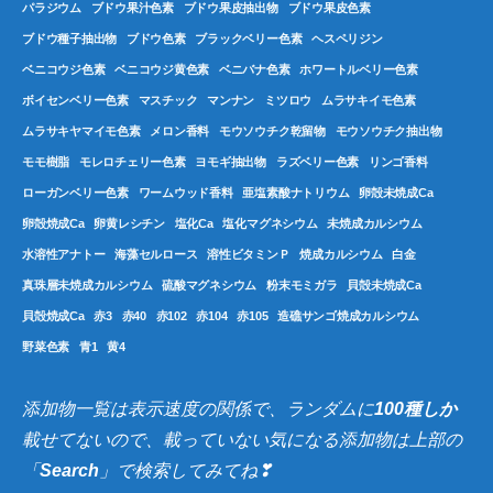
パラジウム
ブドウ果汁色素
ブドウ果皮抽出物
ブドウ果皮色素
ブドウ種子抽出物
ブドウ色素
ブラックベリー色素
ヘスペリジン
ベニコウジ色素
ベニコウジ黄色素
ベニバナ色素
ホワートルベリー色素
ボイセンベリー色素
マスチック
マンナン
ミツロウ
ムラサキイモ色素
ムラサキヤマイモ色素
メロン香料
モウソウチク乾留物
モウソウチク抽出物
モモ樹脂
モレロチェリー色素
ヨモギ抽出物
ラズベリー色素
リンゴ香料
ローガンベリー色素
ワームウッド香料
亜塩素酸ナトリウム
卵殻未焼成Ca
卵殻焼成Ca
卵黄レシチン
塩化Ca
塩化マグネシウム
未焼成カルシウム
水溶性アナトー
海藻セルロース
溶性ビタミンＰ
焼成カルシウム
白金
真珠層未焼成カルシウム
硫酸マグネシウム
粉末モミガラ
貝殻未焼成Ca
貝殻焼成Ca
赤3
赤40
赤102
赤104
赤105
造礁サンゴ焼成カルシウム
野菜色素
青1
黄4
添加物一覧は表示速度の関係で、ランダムに
100種しか
載せてないので、載っていない気になる添加物は上部の
「
Search
」で検索してみてね❣