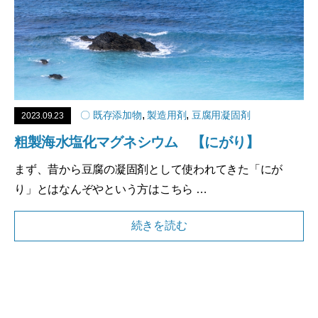
,
,
〇 既存添加物
製造用剤
豆腐用凝固剤
2023.09.23
粗製海水塩化マグネシウム 【にがり】
まず、昔から豆腐の凝固剤として使われてきた「にが
り」とはなんぞやという方はこちら …
続きを読む