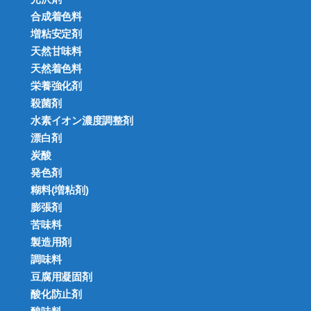
合成着色料
増粘安定剤
天然甘味料
天然着色料
栄養強化剤
殺菌剤
水素イオン濃度調整剤
漂白剤
炭酸
発色剤
糊料(増粘剤)
膨張剤
苦味料
製造用剤
調味料
豆腐用凝固剤
酸化防止剤