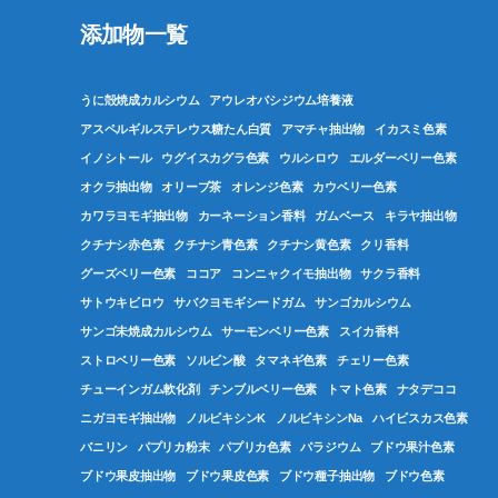
添加物一覧
うに殻焼成カルシウム
アウレオバシジウム培養液
アスペルギルステレウス糖たん白質
アマチャ抽出物
イカスミ色素
イノシトール
ウグイスカグラ色素
ウルシロウ
エルダーベリー色素
オクラ抽出物
オリーブ茶
オレンジ色素
カウベリー色素
カワラヨモギ抽出物
カーネーション香料
ガムベース
キラヤ抽出物
クチナシ赤色素
クチナシ青色素
クチナシ黄色素
クリ香料
グーズベリー色素
ココア
コンニャクイモ抽出物
サクラ香料
サトウキビロウ
サバクヨモギシードガム
サンゴカルシウム
サンゴ未焼成カルシウム
サーモンベリー色素
スイカ香料
ストロベリー色素
ソルビン酸
タマネギ色素
チェリー色素
チューインガム軟化剤
チンブルベリー色素
トマト色素
ナタデココ
ニガヨモギ抽出物
ノルビキシンK
ノルビキシンNa
ハイビスカス色素
バニリン
パプリカ粉末
パプリカ色素
パラジウム
ブドウ果汁色素
ブドウ果皮抽出物
ブドウ果皮色素
ブドウ種子抽出物
ブドウ色素