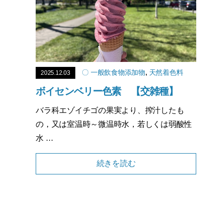
,
〇 一般飲食物添加物
天然着色料
2025.12.03
ボイセンベリー色素 【交雑種】
バラ科エゾイチゴの果実より、搾汁したも
の，又は室温時～微温時水，若しくは弱酸性
水 …
続きを読む