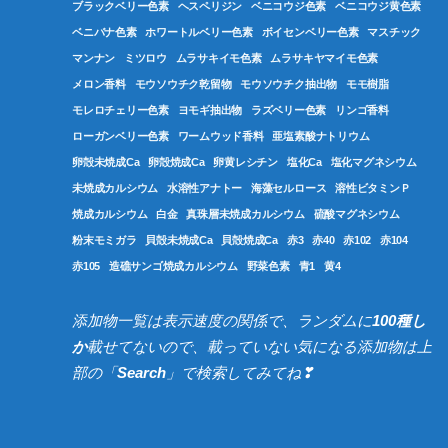
ブラックベリー色素
ヘスペリジン
ベニコウジ色素
ベニコウジ黄色素
ベニバナ色素
ホワートルベリー色素
ボイセンベリー色素
マスチック
マンナン
ミツロウ
ムラサキイモ色素
ムラサキヤマイモ色素
メロン香料
モウソウチク乾留物
モウソウチク抽出物
モモ樹脂
モレロチェリー色素
ヨモギ抽出物
ラズベリー色素
リンゴ香料
ローガンベリー色素
ワームウッド香料
亜塩素酸ナトリウム
卵殻未焼成Ca
卵殻焼成Ca
卵黄レシチン
塩化Ca
塩化マグネシウム
未焼成カルシウム
水溶性アナトー
海藻セルロース
溶性ビタミンＰ
焼成カルシウム
白金
真珠層未焼成カルシウム
硫酸マグネシウム
粉末モミガラ
貝殻未焼成Ca
貝殻焼成Ca
赤3
赤40
赤102
赤104
赤105
造礁サンゴ焼成カルシウム
野菜色素
青1
黄4
添加物一覧は表示速度の関係で、ランダムに
100種し
か
載せてないので、載っていない気になる添加物は上
部の「
Search
」で検索してみてね❣