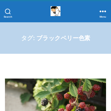
Search
Menu
添
加
物
事
タグ:
ブラックベリー色素
典
正
し
く
学
ぼ
う！
添
加
物