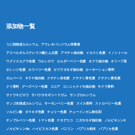
添加物一覧
うに殻焼成カルシウム
アウレオバシジウム培養液
アスペルギルステレウス糖たん白質
アマチャ抽出物
イカスミ色素
イノシトール
ウグイスカグラ色素
ウルシロウ
エルダーベリー色素
オクラ抽出物
オリーブ茶
オレンジ色素
カウベリー色素
カワラヨモギ抽出物
カーネーション香料
ガムベース
キラヤ抽出物
クチナシ赤色素
クチナシ青色素
クチナシ黄色素
クリ香料
グーズベリー色素
ココア
コンニャクイモ抽出物
サクラ香料
サトウキビロウ
サバクヨモギシードガム
サンゴカルシウム
サンゴ未焼成カルシウム
サーモンベリー色素
スイカ香料
ストロベリー色素
ソルビン酸
タマネギ色素
チェリー色素
チューインガム軟化剤
チンブルベリー色素
トマト色素
ナタデココ
ニガヨモギ抽出物
ノルビキシンK
ノルビキシンNa
ハイビスカス色素
バニリン
パプリカ粉末
パプリカ色素