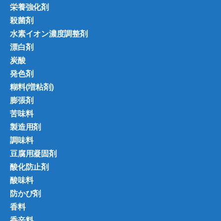
栄養強化剤
殺菌剤
水素イオン濃度調整剤
漂白剤
炭酸
発色剤
糊料(増粘剤)
膨張剤
苦味料
製造用剤
調味料
豆腐用凝固剤
酸化防止剤
酸味料
防かび剤
香料
香辛料