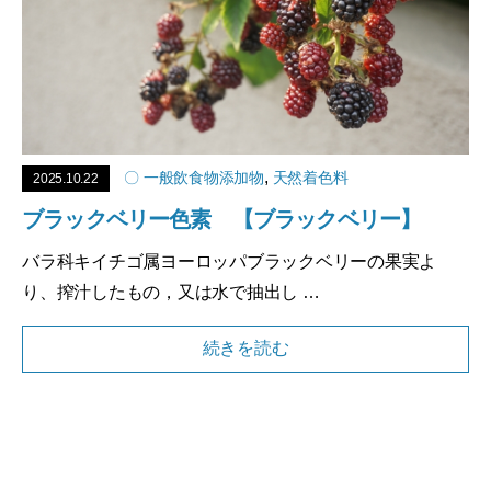
,
〇 一般飲食物添加物
天然着色料
2025.10.22
ブラックベリー色素 【ブラックベリー】
バラ科キイチゴ属ヨーロッパブラックベリーの果実よ
り、搾汁したもの，又は水で抽出し …
続きを読む