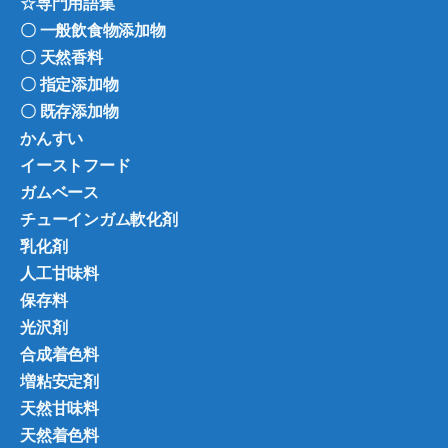
☆専門用語集
〇 一般飲食物添加物
〇 天然香料
〇 指定添加物
〇 既存添加物
かんすい
イーストフード
ガムベース
チューインガム軟化剤
乳化剤
人工甘味料
保存料
光沢剤
合成着色料
増粘安定剤
天然甘味料
天然着色料