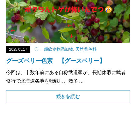
,
〇 一般飲食物添加物
天然着色料
2025.05.17
グーズベリー色素 【グースベリー】
今回は、十数年前にある自称武道家が、長期休暇に武者
修行で北海道各地を転戦し、幾多 …
続きを読む