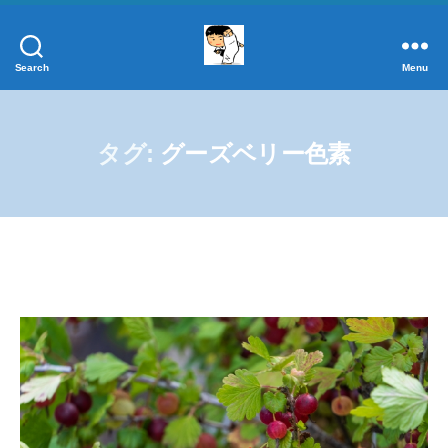
Search
Menu
添
加
物
事
タグ:
グーズベリー色素
典
正
し
く
学
ぼ
う！
添
加
物