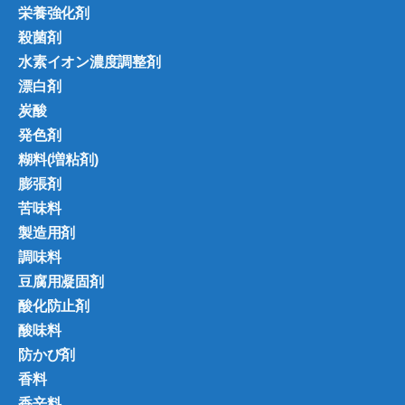
栄養強化剤
殺菌剤
水素イオン濃度調整剤
漂白剤
炭酸
発色剤
糊料(増粘剤)
膨張剤
苦味料
製造用剤
調味料
豆腐用凝固剤
酸化防止剤
酸味料
防かび剤
香料
香辛料