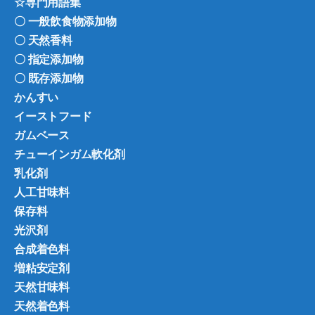
☆専門用語集
〇 一般飲食物添加物
〇 天然香料
〇 指定添加物
〇 既存添加物
かんすい
イーストフード
ガムベース
チューインガム軟化剤
乳化剤
人工甘味料
保存料
光沢剤
合成着色料
増粘安定剤
天然甘味料
天然着色料