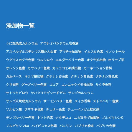
添加物一覧
うに殻焼成カルシウム
アウレオバシジウム培養液
アスペルギルステレウス糖たん白質
アマチャ抽出物
イカスミ色素
イノシトール
ウグイスカグラ色素
ウルシロウ
エルダーベリー色素
オクラ抽出物
オリーブ茶
オレンジ色素
カウベリー色素
カワラヨモギ抽出物
カーネーション香料
ガムベース
キラヤ抽出物
クチナシ赤色素
クチナシ青色素
クチナシ黄色素
クリ香料
グーズベリー色素
ココア
コンニャクイモ抽出物
サクラ香料
サトウキビロウ
サバクヨモギシードガム
サンゴカルシウム
サンゴ未焼成カルシウム
サーモンベリー色素
スイカ香料
ストロベリー色素
ソルビン酸
タマネギ色素
チェリー色素
チューインガム軟化剤
チンブルベリー色素
トマト色素
ナタデココ
ニガヨモギ抽出物
ノルビキシンK
ノルビキシンNa
ハイビスカス色素
バニリン
パプリカ粉末
パプリカ色素