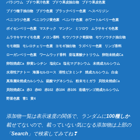
パラジウム
ブドウ果汁色素
ブドウ果皮抽出物
ブドウ果皮色素
ブドウ種子抽出物
ブドウ色素
ブラックベリー色素
ヘスペリジン
ベニコウジ色素
ベニコウジ黄色素
ベニバナ色素
ホワートルベリー色素
ボイセンベリー色素
マスチック
マンナン
ミツロウ
ムラサキイモ色素
ムラサキヤマイモ色素
メロン香料
モウソウチク乾留物
モウソウチク抽出物
モモ樹脂
モレロチェリー色素
ヨモギ抽出物
ラズベリー色素
リンゴ香料
ローガンベリー色素
ワームウッド香料
亜塩素酸ナトリウム
卵殻未焼成Ca
卵殻焼成Ca
卵黄レシチン
塩化Ca
塩化マグネシウム
未焼成カルシウム
水溶性アナトー
海藻セルロース
溶性ビタミンＰ
焼成カルシウム
白金
真珠層未焼成カルシウム
硫酸マグネシウム
粉末モミガラ
貝殻未焼成Ca
貝殻焼成Ca
赤3
赤40
赤102
赤104
赤105
造礁サンゴ焼成カルシウム
野菜色素
青1
黄4
添加物一覧は表示速度の関係で、ランダムに
100種しか
載せてないので、載っていない気になる添加物は上部の
「
Search
」で検索してみてね❣