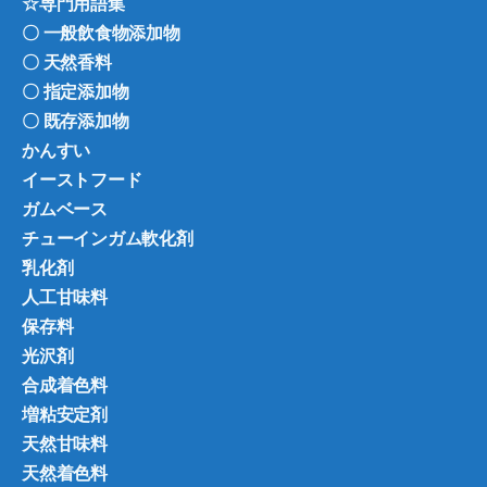
☆専門用語集
〇 一般飲食物添加物
〇 天然香料
〇 指定添加物
〇 既存添加物
かんすい
イーストフード
ガムベース
チューインガム軟化剤
乳化剤
人工甘味料
保存料
光沢剤
合成着色料
増粘安定剤
天然甘味料
天然着色料