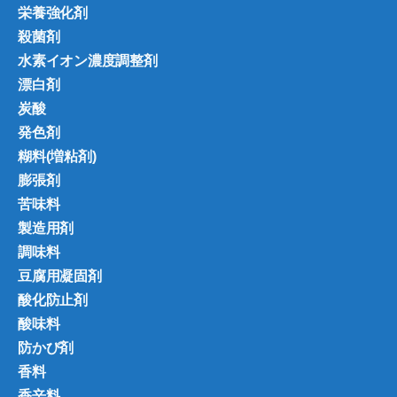
栄養強化剤
殺菌剤
水素イオン濃度調整剤
漂白剤
炭酸
発色剤
糊料(増粘剤)
膨張剤
苦味料
製造用剤
調味料
豆腐用凝固剤
酸化防止剤
酸味料
防かび剤
香料
香辛料