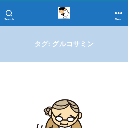
Search
Menu
添
加
物
事
タグ:
グルコサミン
典
正
し
く
学
ぼ
う！
添
加
物