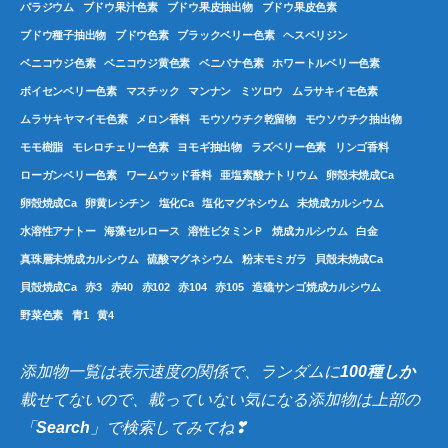
パラジウム
ブドウ果汁色素
ブドウ果皮抽出物
ブドウ果皮色素
ブドウ種子抽出物
ブドウ色素
ブラックベリー色素
ヘスペリジン
ベニコウジ色素
ベニコウジ黄色素
ベニバナ色素
ホワートルベリー色素
ボイセンベリー色素
マスチック
マンナン
ミツロウ
ムラサキイモ色素
ムラサキヤマイモ色素
メロン香料
モウソウチク乾留物
モウソウチク抽出物
モモ樹脂
モレロチェリー色素
ヨモギ抽出物
ラズベリー色素
リンゴ香料
ローガンベリー色素
ワームウッド香料
亜塩素酸ナトリウム
卵殻未焼成Ca
卵殻焼成Ca
卵黄レシチン
塩化Ca
塩化マグネシウム
未焼成カルシウム
水溶性アナトー
海藻セルロース
溶性ビタミンＰ
焼成カルシウム
白金
真珠層未焼成カルシウム
硫酸マグネシウム
粉末モミガラ
貝殻未焼成Ca
貝殻焼成Ca
赤3
赤40
赤102
赤104
赤105
造礁サンゴ焼成カルシウム
野菜色素
青1
黄4
添加物一覧は表示速度の関係で、ランダムに
100種しか
載せてないので、載っていない気になる添加物は上部の
「
Search
」で検索してみてね❣