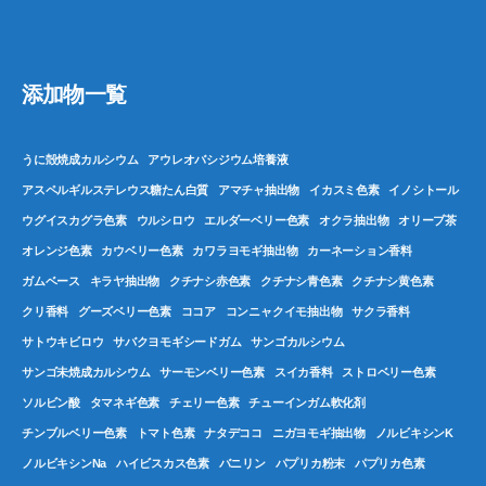
添加物一覧
うに殻焼成カルシウム
アウレオバシジウム培養液
アスペルギルステレウス糖たん白質
アマチャ抽出物
イカスミ色素
イノシトール
ウグイスカグラ色素
ウルシロウ
エルダーベリー色素
オクラ抽出物
オリーブ茶
オレンジ色素
カウベリー色素
カワラヨモギ抽出物
カーネーション香料
ガムベース
キラヤ抽出物
クチナシ赤色素
クチナシ青色素
クチナシ黄色素
クリ香料
グーズベリー色素
ココア
コンニャクイモ抽出物
サクラ香料
サトウキビロウ
サバクヨモギシードガム
サンゴカルシウム
サンゴ未焼成カルシウム
サーモンベリー色素
スイカ香料
ストロベリー色素
ソルビン酸
タマネギ色素
チェリー色素
チューインガム軟化剤
チンブルベリー色素
トマト色素
ナタデココ
ニガヨモギ抽出物
ノルビキシンK
ノルビキシンNa
ハイビスカス色素
バニリン
パプリカ粉末
パプリカ色素